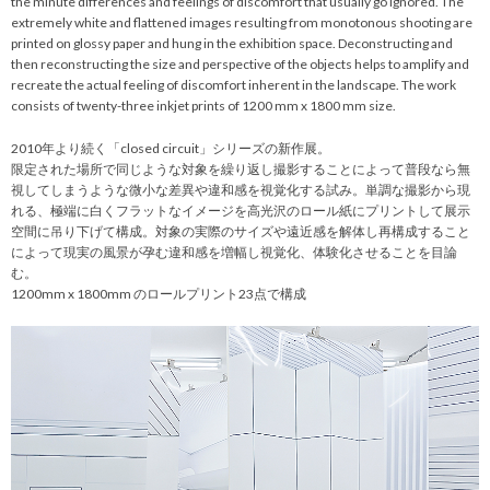
the minute differences and feelings of discomfort that usually go ignored. The
extremely white and flattened images resulting from monotonous shooting are
printed on glossy paper and hung in the exhibition space. Deconstructing and
then reconstructing the size and perspective of the objects helps to amplify and
recreate the actual feeling of discomfort inherent in the landscape. The work
consists of twenty-three inkjet prints of 1200 mm x 1800 mm size.
2010年より続く「closed circuit」シリーズの新作展。
限定された場所で同じような対象を繰り返し撮影することによって普段なら無
視してしまうような微小な差異や違和感を視覚化する試み。単調な撮影から現
れる、極端に白くフラットなイメージを高光沢のロール紙にプリントして展示
空間に吊り下げて構成。対象の実際のサイズや遠近感を解体し再構成すること
によって現実の風景が孕む違和感を増幅し視覚化、体験化させることを目論
む。
1200mm x 1800mm のロールプリント23点で構成