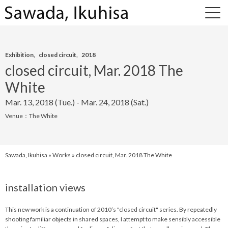
Exhibition
,
closed circuit
,
2018
closed circuit, Mar. 2018 The
White
Mar. 13, 2018 (Tue.) - Mar. 24, 2018 (Sat.)
Venue：
The White
Sawada, Ikuhisa
»
Works
» closed circuit, Mar. 2018 The White
installation views
This new work is a continuation of 2010’s "closed circuit" series. By repeatedly
shooting familiar objects in shared spaces, I attempt to make sensibly accessible